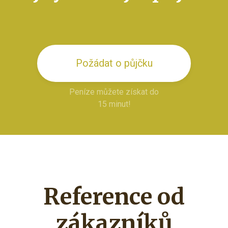
Požádat o půjčku
Peníze můžete získat do
15 minut!
Reference od
zákazníků