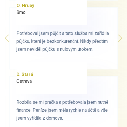
O. Hrubý
D. Starý
Brno
Praha
Potřeboval jsem půjčit a tato služba mi zařídila
Potřeboval jsem půjčit a tato služba mi zařídila
Předchozí
půjčku, která je bezkonkurenční. Nikdy předtím
půjčku, která je bezkonkurenční. Nikdy předtím
Dal
jsem neviděl půjčku s nulovým úrokem.
jsem neviděl půjčku s nulovým úrokem.
D. Stará
L. Milá
Ostrava
Ostrava
Rozbila se mi pračka a potřebovala jsem nutně
Rozbila se mi pračka a potřebovala jsem nutně
finance. Peníze jsem měla rychle na účtě a vše
finance. Peníze jsem měla rychle na účtě a vše
jsem vyřídila z domova.
jsem vyřídila z domova.