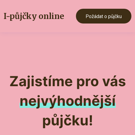
I-půjčky
online
Požádat o půjčku
Zajistíme pro vás
nejvýhodnější
půjčku!