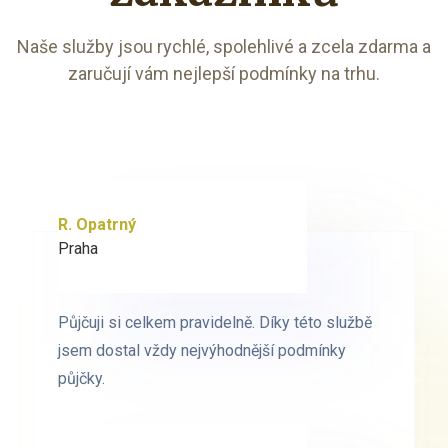
Naše služby jsou rychlé, spolehlivé a zcela zdarma a
zaručují vám nejlepší podmínky na trhu.
R. Opatrný
K. Novák
Praha
Brno
Půjčuji si celkem pravidelně. Díky této službě
Půjčuji si celkem pravidelně. Díky této službě
jsem dostal vždy nejvýhodnější podmínky
jsem dostal vždy nejvýhodnější podmínky
půjčky.
půjčky.